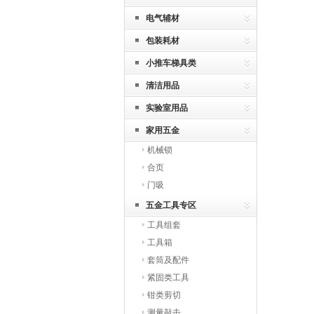
具
电气辅材
包装耗材
小推车梯具类
清洁用品
实验室用品
家用五金
机械锁
合页
门吸
五金工具专区
工具组套
工具箱
套筒及配件
紧固类工具
钳类剪切
测量敲击