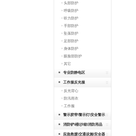
头部防护
呼吸防护
听力防护
手部防护
坠落防护
足部防护
身体防护
眼脸部防护
其它
专业防静电区
工作服反光服
反光背心
防汛雨衣
工作服
警示胶带\警示灯\安全警示
标识
消防铲\桶\沙箱\消防用品
应急救援\交通设施\安全器