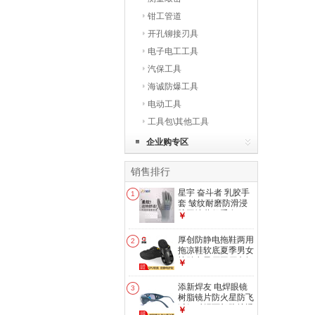
钳工管道
开孔铆接刃具
电子电工工具
汽保工具
海诚防爆工具
电动工具
工具包\其他工具
企业购专区
销售排行
星宇 奋斗者 乳胶手
1
套 皱纹耐磨防滑浸
胶工地劳保手套 12
￥
双 L518【升级手背
浸胶】 M
厚创防静电拖鞋两用
2
拖凉鞋软底夏季男女
护趾电子厂工厂车间
￥
用 spu两用拖黑色
42
添新焊友 电焊眼镜
3
树脂镜片防火星防飞
溅氩弧焊面部防护透
￥