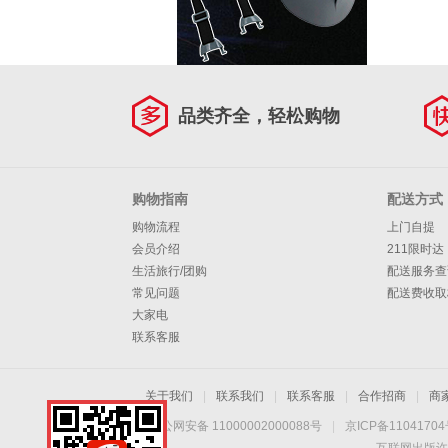
品类齐全，轻松购物
购物指南
配送方式
购物流程
上门自提
会员介绍
211限时达
生活旅行/团购
配送服务查
常见问题
配送费收取
大家电
联系客服
关于我们
|
联系我们
|
联系客服
|
合作招商
|
商
京公网安备 11000002000088号
|
京ICP备1104170