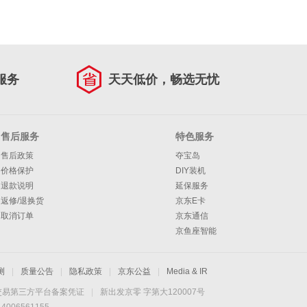
服务
天天低价，畅选无忧
售后服务
特色服务
售后政策
夺宝岛
价格保护
DIY装机
退款说明
延保服务
返修/退换货
京东E卡
取消订单
京东通信
京鱼座智能
测
|
质量公告
|
隐私政策
|
京东公益
|
Media & IR
交易第三方平台备案凭证
|
新出发京零 字第大120007号