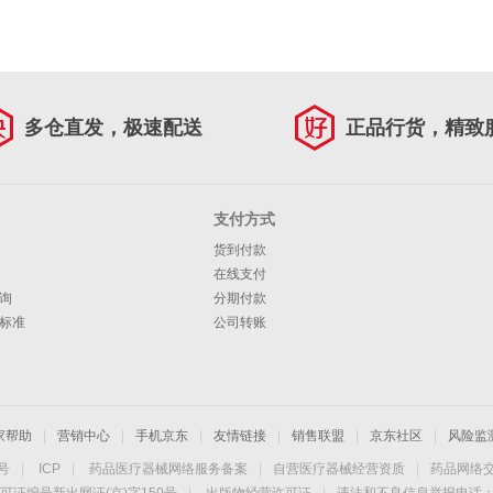
多仓直发，极速配送
正品行货，精致
支付方式
货到付款
在线支付
询
分期付款
标准
公司转账
家帮助
|
营销中心
|
手机京东
|
友情链接
|
销售联盟
|
京东社区
|
风险监
4号
|
ICP
|
药品医疗器械网络服务备案
|
自营医疗器械经营资质
|
药品网络