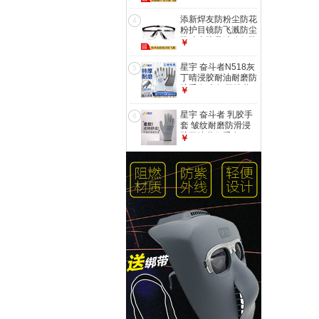
明眼镜 单个透明眼
镜
添新焊友防粉尘防花
4
粉护目镜防飞溅防尘
防冲击防风沙骑行防
￥
护眼镜 黑边透明款
【店长力荐】
星宇 奋斗者N518灰
5
丁晴浸胶耐油耐磨防
护手套 车间工地劳
￥
作劳保手套 M/12双
星宇 奋斗者 乳胶手
6
套 皱纹耐磨防滑浸
胶工地劳保手套 12
￥
双 L508【防滑透气
男款】 M