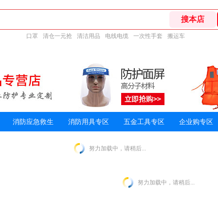
口罩
清仓一元抢
清洁用品
电线电缆
一次性手套
搬运车
消防应急救生
消防用具专区
五金工具专区
企业购专区
努力加载中，请稍后...
努力加载中，请稍后...